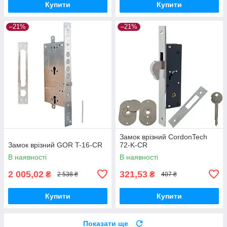
Купити
Купити
–21%
–21%
Замок врізний CordonTech
Замок врізний GOR T-16-CR
72-K-CR
В наявності
В наявності
2 005,02
321,53
₴
₴
2 538 ₴
407 ₴
Купити
Купити
Показати ще