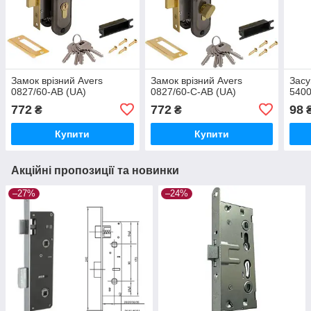
Замок врізний Avers
Замок врізний Avers
Засу
0827/60-AB (UA)
0827/60-C-AB (UA)
5400
772
772
98
₴
₴
Купити
Купити
Акційні пропозиції та новинки
–27%
–24%