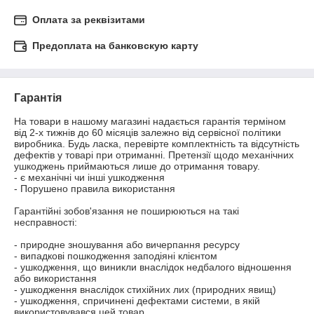
Оплата за реквізитами
Предоплата на банковскую карту
Гарантія
На товари в нашому магазині надається гарантія терміном 
від 2-х тижнів до 60 місяців залежно від сервісної політики 
виробника. Будь ласка, перевірте комплектність та відсутність 
дефектів у товарі при отриманні. Претензії щодо механічних 
ушкоджень приймаються лише до отримання товару.

- є механічні чи інші ушкодження

- Порушено правила використання

Гарантійні зобов'язання не поширюються на такі 
несправності:

- природне зношування або вичерпання ресурсу

- випадкові пошкодження заподіяні клієнтом

- ушкодження, що виникли внаслідок недбалого відношення 
або використання

- ушкодження внаслідок стихійних лих (природних явищ)

- ушкодження, спричинені дефектами системи, в якій 
використовувався цей товар
