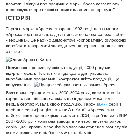
позитивні відгуки про продукцію марки Apecs дозволяють
стверджувати про високі споживчі властивості продукції.
ІСТОРІЯ
Торгова марка «Apecs» створена 1992 році, назва марки
«Apecs» корінням сягає до латинського слова «apex», тобто
«вершина». Це наочно демонструє корпоративну філософію:
виробляти товар, який знаходиться на вершині, перш за все
за якістю.
Піклуючись про високу якість продукції, 2000 року ми
відкрили офіс в Пекіні, який і до цього дня управляє
виробничими процесами і контролює якість продукції, що
випускається..
Важливим періодом стали 2000-2004 роки, коли компанія
кардинально підвищила якість циліндрових механізмів і
перша сертифікувала свою продукцію. Також
замки
серії Т
пройшли сертифікацію на клас А в Китаї. «Apecs» став
найякіснішим пропозицією в сегменті ЗСИ, вироблених в КНР.
2007-2008 рр. - компанія виводить на європейський ринок
серію циліндрових механізмів з високим ступенем захисту від
злому, включаючи підбір відмичок та бампінг.