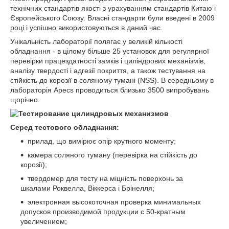
технічних стандартів якості з урахуванням стандартів Китаю і
Європейського Союзу. Власні стандарти були введені в 2009
році і успішно використовуються в даний час.
Унікальність лабораторії полягає у великій кількості
обладнання - в цілому більше 25 установок для регулярної
перевірки працездатності замків і циліндрових механізмів,
аналізу твердості і адгезії покриття, а також тестування на
стійкість до корозії в соляному тумані (NSS). В середньому в
лабораторія Apecs проводиться близько 3500 випробувань
щорічно.
Серед тестового обладнання:
прилад, що вимірює опір крутного моменту;
камера соляного туману (перевірка на стійкість до
корозії);
твердомер для тесту на міцність поверхонь за
шкалами Роквелла, Віккерса і Брінелля;
электронная высокоточная проверка минимальных
допусков производимой продукции с 50-кратным
увеличением;