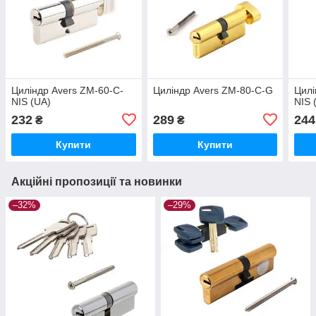
Циліндр Avers ZM-60-C-
Циліндр Avers ZM-80-C-G
Цилі
NIS (UA)
NIS 
232
289
244
₴
₴
Купити
Купити
Акційні пропозиції та новинки
–32%
–29%