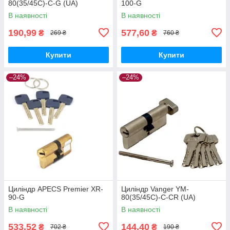
80(35/45C)-C-G (UA)
100-G
В наявності
В наявності
190,99
577,60
₴
₴
269 ₴
760 ₴
Купити
Купити
–24%
–24%
Циліндр APECS Premier XR-
Циліндр Vanger YM-
90-G
80(35/45C)-C-CR (UA)
В наявності
В наявності
533,52
144,40
₴
₴
702 ₴
190 ₴