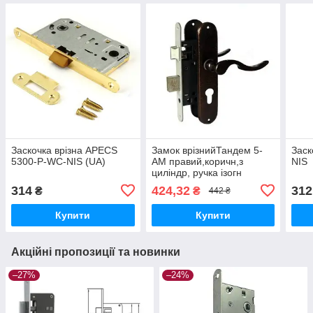
Заскочка врізна APECS
Замок врізнийТандем 5-
Заск
5300-P-WC-NIS (UA)
АМ правий,коричн,з
NIS
циліндр, ручка ізогн
314
424,32
312
₴
₴
442 ₴
Купити
Купити
Акційні пропозиції та новинки
–27%
–24%