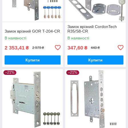
Замок врізний CordonTech
Замок врізний GOR T-204-CR
R35/S8-CR
В наявності
В наявності
2 353,41
347,60
₴
₴
2 979 ₴
440 ₴
Купити
Купити
–21%
–21%