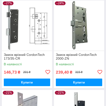
–27%
–24%
Замок врізний CordonTech
Замок врізний CordonTech
173/35-CR
2000-ZN
В наявності
В наявності
146,73
239,40
₴
₴
201 ₴
315 ₴
Купити
Купити
–21%
–21%