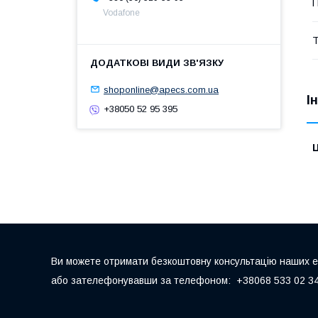
П
Vodafone
Т
shoponline@apecs.com.ua
І
+38050 52 95 395
Ц
Ви можете отримати безкоштовну консультацію наших екс
або зателефонувавши за телефоном: +38068 533 02 34,