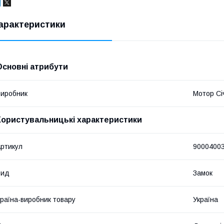
арактеристики
Основні атрибути
иробник
Мотор Сі
Користувальницькі характеристики
ртикул
9000400
Вид
Замок
раїна-виробник товару
Україна