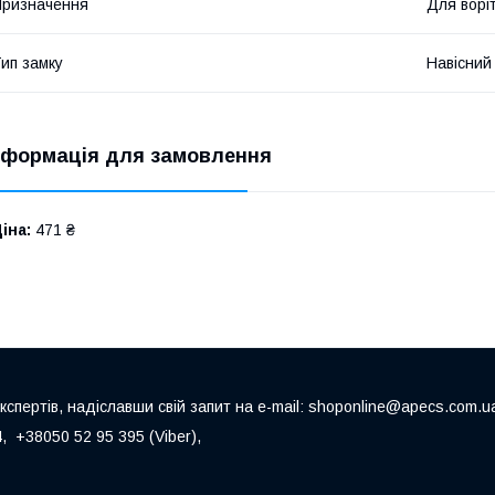
ризначення
Для ворі
ип замку
Навісний
нформація для замовлення
іна:
471 ₴
пертів, надіславши свій запит на e-mail: shoponline@apecs.com.u
 +38050 52 95 395 (Viber),