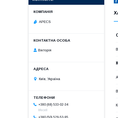
Х
APECS
В
Вікторія
А
Київ, Україна
+380 (68) 533-02-34
К
lifecell
+380 (50) 529-53-95