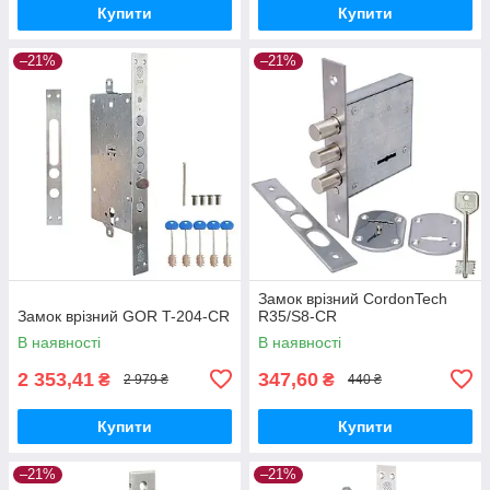
Купити
Купити
–21%
–21%
Замок врізний CordonTech
Замок врізний GOR T-204-CR
R35/S8-CR
В наявності
В наявності
2 353,41
347,60
₴
₴
2 979 ₴
440 ₴
Купити
Купити
–21%
–21%