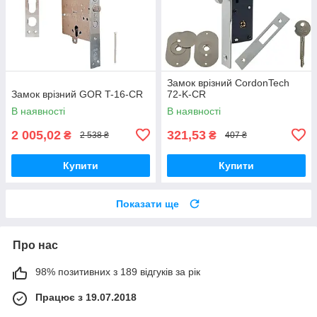
Замок врізний CordonTech
Замок врізний GOR T-16-CR
72-K-CR
В наявності
В наявності
2 005,02
321,53
₴
₴
2 538 ₴
407 ₴
Купити
Купити
Показати ще
Про нас
98% позитивних з 189 відгуків за рік
Працює з 19.07.2018