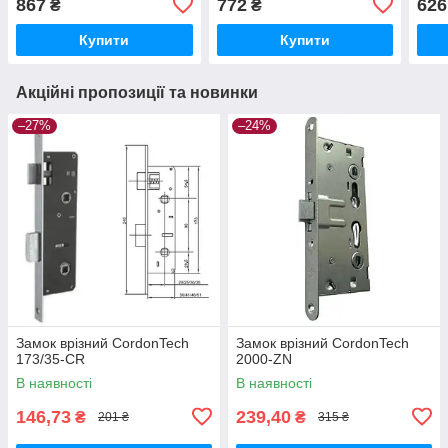
867
772
626
₴
₴
Купити
Купити
Акційні пропозиції та новинки
–27%
–24%
Замок врізний CordonTech
Замок врізний CordonTech
173/35-CR
2000-ZN
В наявності
В наявності
146,73
239,40
₴
₴
201 ₴
315 ₴