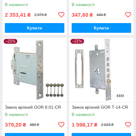
В наявності
В наявності
2 353,41
347,60
₴
₴
2 979 ₴
440 ₴
Купити
Купити
–21%
–21%
Замок врізний GOR 8.01-CR
Замок врізний GOR T-14-CR
В наявності
В наявності
379,20
1 598,17
₴
₴
480 ₴
2 023 ₴