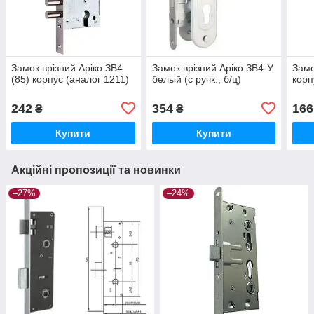
Замок врізний Арiко ЗВ4
Замок врізний Аріко ЗВ4-У
Замо
(85) корпус (аналог 1211)
белый (с ручк., б/ц)
корп
242
354
166
₴
₴
Купити
Купити
Акційні пропозиції та новинки
–27%
–24%