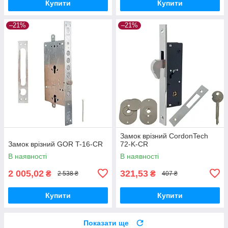
Купити
Купити
–21%
–21%
Замок врізний CordonTech
Замок врізний GOR T-16-CR
72-K-CR
В наявності
В наявності
2 005,02
321,53
₴
₴
2 538 ₴
407 ₴
Купити
Купити
Показати ще