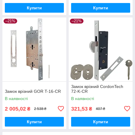
Купити
Купити
–21%
–21%
Замок врізний CordonTech
Замок врізний GOR T-16-CR
72-K-CR
В наявності
В наявності
2 005,02
321,53
₴
₴
2 538 ₴
407 ₴
Купити
Купити