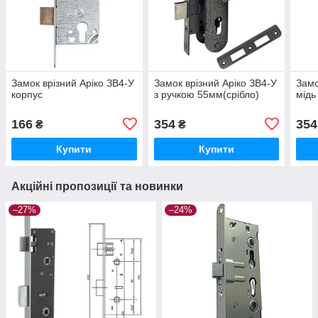
Замок врізний Арiко ЗВ4-У
Замок врізний Арiко ЗВ4-У
Замо
корпус
з ручкою 55мм(срібло)
мідь
166
354
354
₴
₴
Купити
Купити
Акційні пропозиції та новинки
–27%
–24%