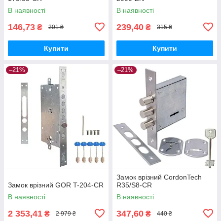
В наявності
В наявності
146,73
239,40
₴
₴
201 ₴
315 ₴
Купити
Купити
–21%
–21%
Замок врізний CordonTech
Замок врізний GOR T-204-CR
R35/S8-CR
В наявності
В наявності
2 353,41
347,60
₴
₴
2 979 ₴
440 ₴