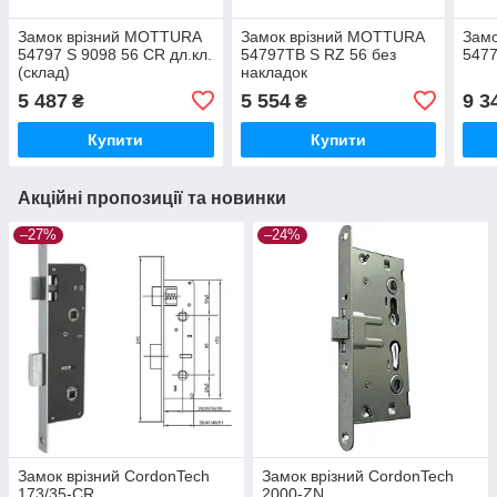
Замок врізний MOTTURA
Замок врізний MOTTURA
Зам
54797 S 9098 56 CR дл.кл.
54797TB S RZ 56 без
547
(склад)
накладок
5 487
5 554
9 3
₴
₴
Купити
Купити
Акційні пропозиції та новинки
–27%
–24%
Замок врізний CordonTech
Замок врізний CordonTech
173/35-CR
2000-ZN