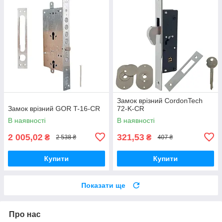
Замок врізний CordonTech
Замок врізний GOR T-16-CR
72-K-CR
В наявності
В наявності
2 005,02
321,53
₴
₴
2 538 ₴
407 ₴
Купити
Купити
Показати ще
Про нас