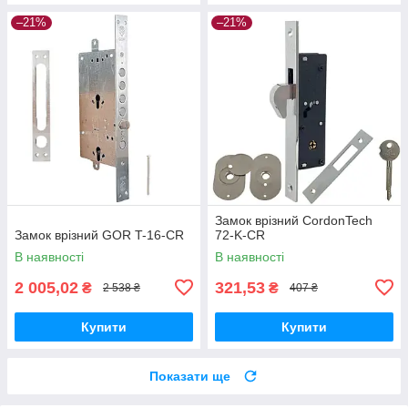
–21%
–21%
Замок врізний CordonTech
Замок врізний GOR T-16-CR
72-K-CR
В наявності
В наявності
2 005,02
321,53
₴
₴
2 538 ₴
407 ₴
Купити
Купити
Показати ще