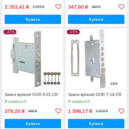
2 353,41
347,60
₴
₴
2 979 ₴
440 ₴
Купити
Купити
–21%
–21%
Замок врізний GOR 8.01-CR
Замок врізний GOR T-14-CR
В наявності
В наявності
379,20
1 598,17
₴
₴
480 ₴
2 023 ₴
Купити
Купити