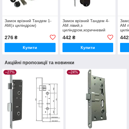
Замок врізний Тандем 1-
Замок врізний Тандем 4-
Замо
АМ(з циліндром)
АМ лівий,з
АМ п
циліндром,коричневий
цилі
276
442
442
₴
₴
Купити
Купити
Акційні пропозиції та новинки
–27%
–24%