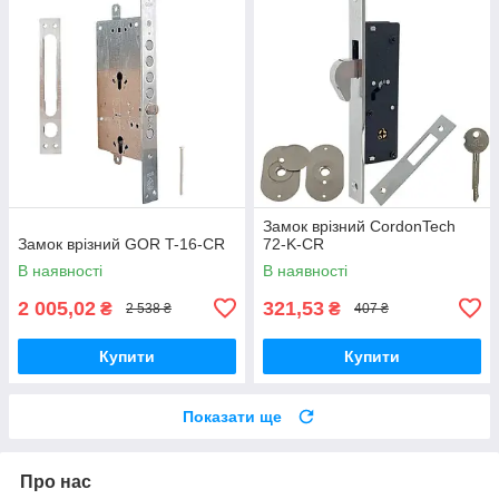
Замок врізний CordonTech
Замок врізний GOR T-16-CR
72-K-CR
В наявності
В наявності
2 005,02
321,53
₴
₴
2 538 ₴
407 ₴
Купити
Купити
Показати ще
Про нас