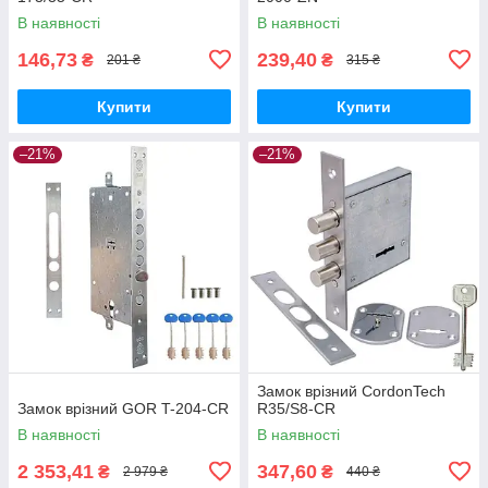
В наявності
В наявності
146,73
239,40
₴
₴
201 ₴
315 ₴
Купити
Купити
–21%
–21%
Замок врізний CordonTech
Замок врізний GOR T-204-CR
R35/S8-CR
В наявності
В наявності
2 353,41
347,60
₴
₴
2 979 ₴
440 ₴