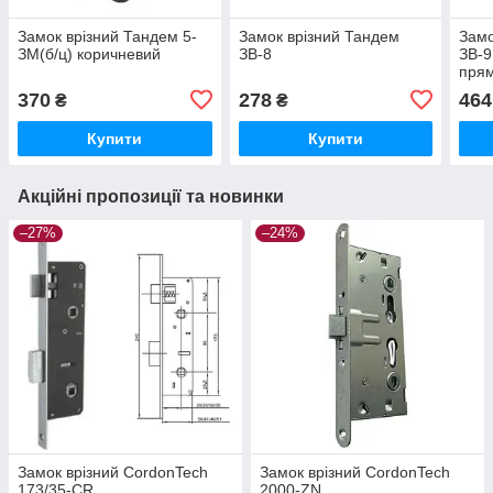
Замок врізний Тандем 5-
Замок врізний Тандем
Замо
ЗМ(б/ц) коричневий
ЗВ-8
ЗВ-9
пря
370
278
464
₴
₴
Купити
Купити
Акційні пропозиції та новинки
–27%
–24%
Замок врізний CordonTech
Замок врізний CordonTech
173/35-CR
2000-ZN