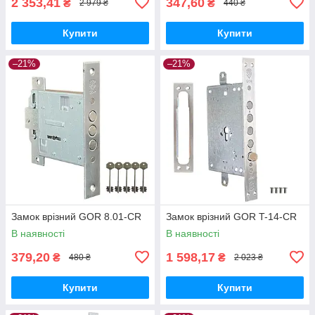
2 353,41
347,60
₴
₴
2 979 ₴
440 ₴
Купити
Купити
–21%
–21%
Замок врізний GOR 8.01-CR
Замок врізний GOR T-14-CR
В наявності
В наявності
379,20
1 598,17
₴
₴
480 ₴
2 023 ₴
Купити
Купити