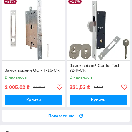
–21%
–21%
Замок врізний CordonTech
Замок врізний GOR T-16-CR
72-K-CR
В наявності
В наявності
2 005,02
321,53
₴
₴
2 538 ₴
407 ₴
Купити
Купити
Показати ще