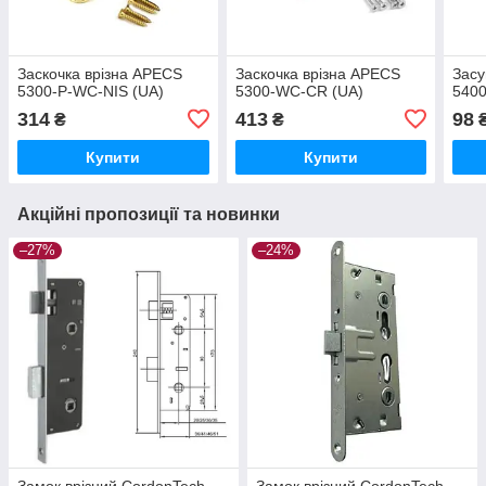
Заскочка врізна APECS
Заскочка врізна APECS
Засу
5300-P-WC-NIS (UA)
5300-WC-CR (UA)
5400
314
413
98
₴
₴
Купити
Купити
Акційні пропозиції та новинки
–27%
–24%
Замок врізний CordonTech
Замок врізний CordonTech