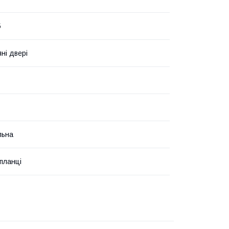
5
ні двері
льна
 планці