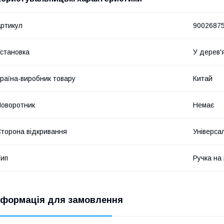
ртикул
9002687
становка
У дерев'я
раїна-виробник товару
Китай
оворотник
Немає
торона відкривання
Універса
ип
Ручка на
нформація для замовлення