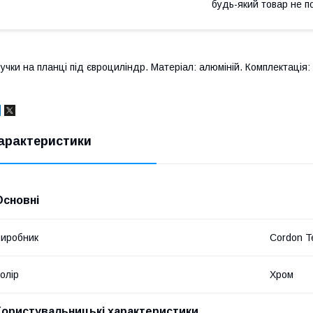
будь-який товар не п
учки на планці під євроциліндр. Матеріал: алюміній. Комплектація: 
арактеристики
Основні
иробник
Cordon T
олір
Хром
Користувальницькі характеристики