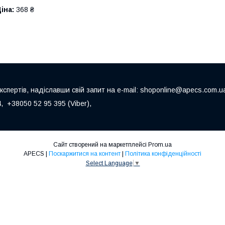
іна:
368 ₴
пертів, надіславши свій запит на e-mail: shoponline@apecs.com.u
 +38050 52 95 395 (Viber),
Сайт створений на маркетплейсі
Prom.ua
APECS |
Поскаржитися на контент
|
Політика конфіденційності
Select Language
▼