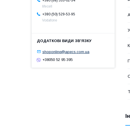
+380 (68) 533-02-34
lifecell
+380 (50) 529-53-95
А
Vodafone
У
К
shoponline@apecs.com.ua
+38050 52 95 395
П
С
Т
І