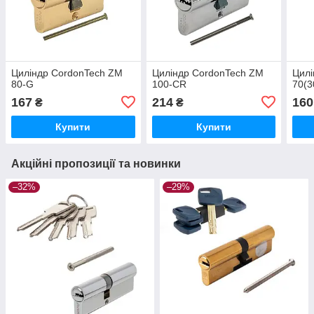
Циліндр CordonTech ZM
Циліндр CordonTech ZM
Цилі
80-G
100-CR
70(3
167
214
160
₴
₴
Купити
Купити
Акційні пропозиції та новинки
–32%
–29%