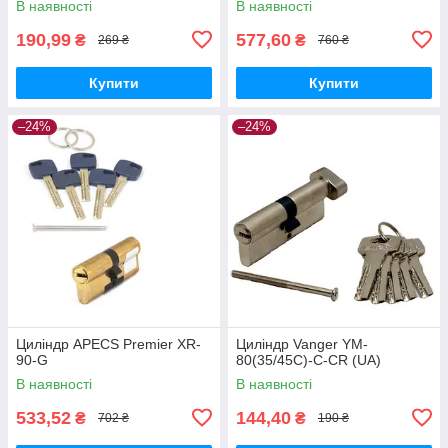
В наявності
В наявності
190,99
577,60
₴
₴
269 ₴
760 ₴
Купити
Купити
–24%
–24%
Циліндр APECS Premier XR-
Циліндр Vanger YM-
90-G
80(35/45C)-C-CR (UA)
В наявності
В наявності
533,52
144,40
₴
₴
702 ₴
190 ₴