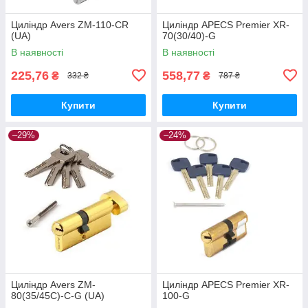
Циліндр Avers ZM-110-CR
Циліндр APECS Premier XR-
(UA)
70(30/40)-G
В наявності
В наявності
225,76
558,77
₴
₴
332 ₴
787 ₴
Купити
Купити
–29%
–24%
Циліндр Avers ZM-
Циліндр APECS Premier XR-
80(35/45C)-C-G (UA)
100-G