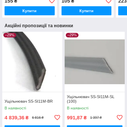
155
105
223
₴
₴
Купити
Купити
Акційні пропозиції та новинки
–29%
–29%
Ущільнювач SS-SI11M-SL
Ущільнювач SS-SI11M-BR
(100)
В наявності
В наявності
4 839,36
991,87
₴
₴
6 816 ₴
1 397 ₴