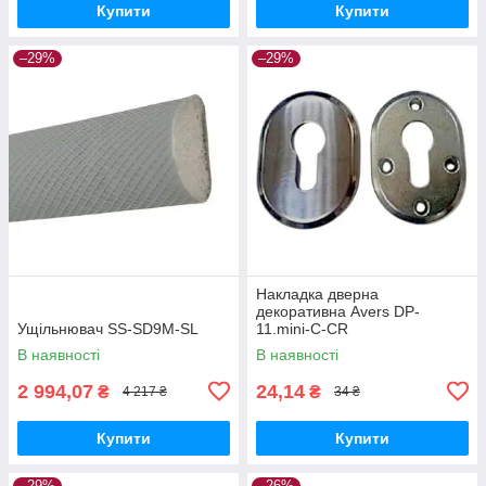
Купити
Купити
–29%
–29%
Накладка дверна
декоративна Avers DP-
Ущільнювач SS-SD9M-SL
11.mini-С-CR
В наявності
В наявності
2 994,07
24,14
₴
₴
4 217 ₴
34 ₴
Купити
Купити
–29%
–26%