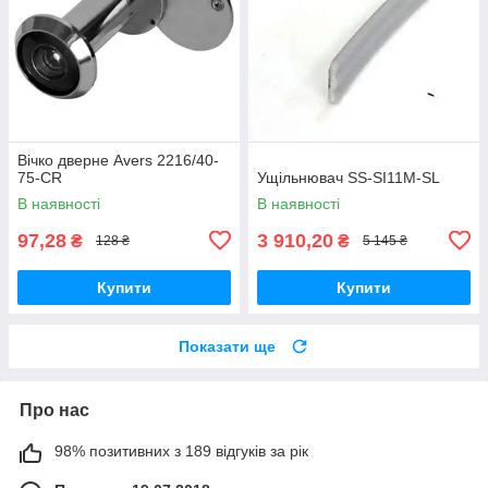
Вічко дверне Avers 2216/40-
75-CR
Ущільнювач SS-SI11M-SL
В наявності
В наявності
97,28
3 910,20
₴
₴
128 ₴
5 145 ₴
Купити
Купити
Показати ще
Про нас
98% позитивних з 189 відгуків за рік