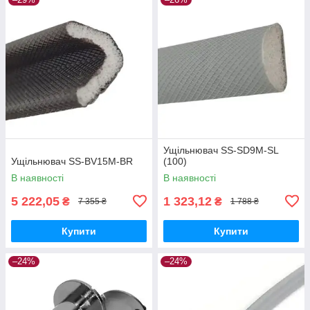
Ущільнювач SS-SD9M-SL
Ущільнювач SS-BV15M-BR
(100)
В наявності
В наявності
5 222,05
1 323,12
₴
₴
7 355 ₴
1 788 ₴
Купити
Купити
–24%
–24%