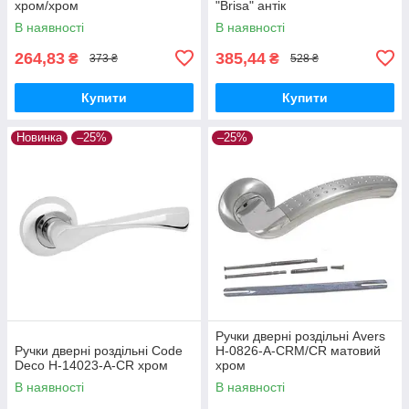
хром/хром
"Brisa" антік
В наявності
В наявності
264,83
385,44
₴
₴
373 ₴
528 ₴
Купити
Купити
Новинка
–25%
–25%
Ручки дверні роздільні Avers
Ручки дверні роздільні Code
H-0826-A-CRM/CR матовий
Deco H-14023-A-CR хром
хром
В наявності
В наявності