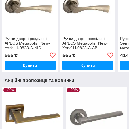
Ручки дверні роздільні
Ручки дверні роздільні
Ручк
APECS Megapolis "New-
APECS Megapolis "New-
Semp
York" H-0823-A-NIS
York" H-0823-A-AB
мато
565
565
414
₴
₴
Купити
Купити
Акційні пропозиції та новинки
–29%
–29%