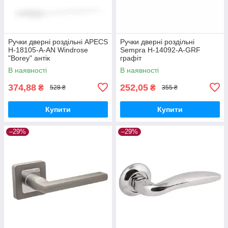
Ручки дверні роздільні APECS
Ручки дверні роздільні
H-18105-A-AN Windrose
Sempra H-14092-A-GRF
"Borey" антік
графіт
В наявності
В наявності
374,88
252,05
₴
₴
528 ₴
355 ₴
Купити
Купити
–29%
–29%