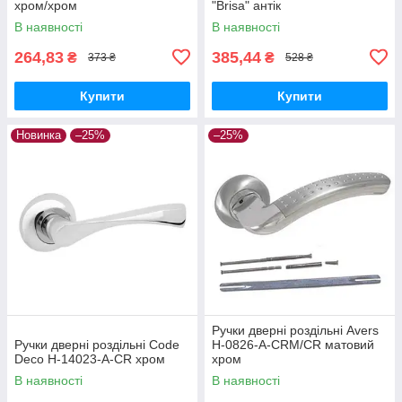
хром/хром
"Brisa" антік
В наявності
В наявності
264,83
385,44
₴
₴
373 ₴
528 ₴
Купити
Купити
Новинка
–25%
–25%
Ручки дверні роздільні Avers
Ручки дверні роздільні Code
H-0826-A-CRM/CR матовий
Deco H-14023-A-CR хром
хром
В наявності
В наявності