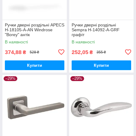
Ручки дверні роздільні APECS
Ручки дверні роздільні
H-18105-A-AN Windrose
Sempra H-14092-A-GRF
"Borey" антік
графіт
В наявності
В наявності
374,88
252,05
₴
₴
528 ₴
355 ₴
Купити
Купити
–29%
–29%