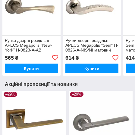
Ручки дверні роздільні
Ручки дверні роздільні
Ручк
APECS Megapolis "New-
APECS Megapolis "Seul" H-
Semp
York" H-0823-A-AB
0826-A-NIS/NI матовий
мато
нікель
565
614
414
₴
₴
Купити
Купити
Акційні пропозиції та новинки
–29%
–29%