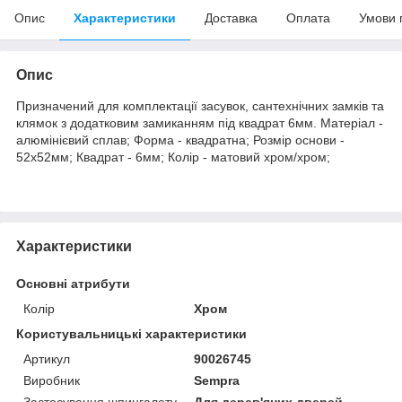
Опис
Характеристики
Доставка
Оплата
Умови 
Опис
Призначений для комплектації засувок, сантехнічних замків та
клямок з додатковим замиканням під квадрат 6мм. Матеріал -
алюмінієвий сплав; Форма - квадратна; Розмір основи -
52х52мм; Квадрат - 6мм; Колір - матовий хром/хром;
Характеристики
Основні атрибути
Колір
Хром
Користувальницькі характеристики
Артикул
90026745
Виробник
Sempra
Застосування шпингалету
Для дерев'яних дверей