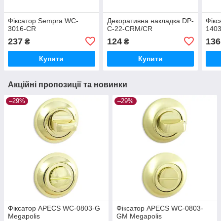
Фіксатор Sempra WC-
Декоративна накладка DP-
Фікс
3016-CR
C-22-CRM/CR
140
237
124
136
₴
₴
Купити
Купити
Акційні пропозиції та новинки
–29%
–29%
Фіксатор APECS WC-0803-G
Фіксатор APECS WC-0803-
Megapolis
GM Megapolis