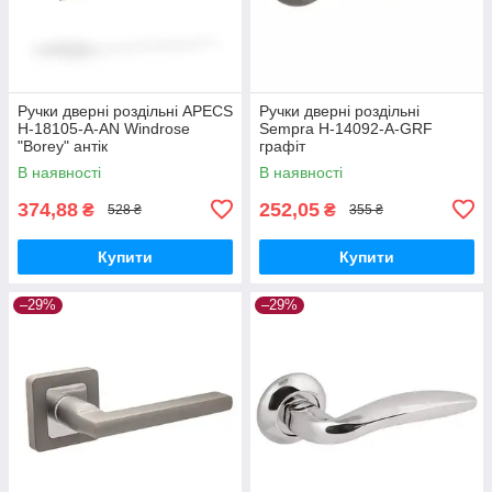
Ручки дверні роздільні APECS
Ручки дверні роздільні
H-18105-A-AN Windrose
Sempra H-14092-A-GRF
"Borey" антік
графіт
В наявності
В наявності
374,88
252,05
₴
₴
528 ₴
355 ₴
Купити
Купити
–29%
–29%