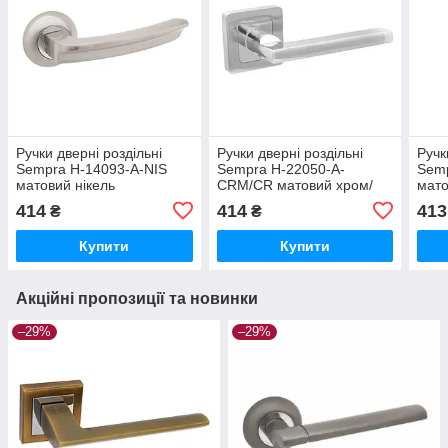
Ручки дверні роздільні
Ручки дверні роздільні
Ручк
Sempra H-14093-A-NIS
Sempra H-22050-A-
Semp
матовий нікель
CRM/CR матовий хром/
мато
хром
414
414
413
₴
₴
Купити
Купити
Акційні пропозиції та новинки
–29%
–29%