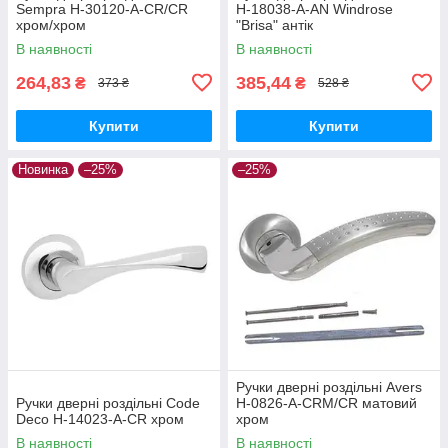
Sempra H-30120-A-CR/CR
H-18038-A-AN Windrose
хром/хром
"Brisa" антік
В наявності
В наявності
264,83
385,44
₴
₴
373 ₴
528 ₴
Купити
Купити
Новинка
–25%
–25%
Ручки дверні роздільні Avers
Ручки дверні роздільні Code
H-0826-A-CRM/CR матовий
Deco H-14023-A-CR хром
хром
В наявності
В наявності