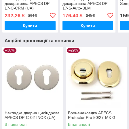
декоративна APECS DP-
декоративна APECS DP-
Sem
17-C-CRM (UA)
17-S-Auto-BLM
232,26
176,40
159
₴
₴
294 ₴
245 ₴
Купити
Купити
Акційні пропозиції та новинки
–30%
–29%
Накладка дверна циліндрова
Броненакладка APECS
APECS DP-C-02-INOX (UA)
Protector Pro 50/27-МК-G
В наявності
В наявності