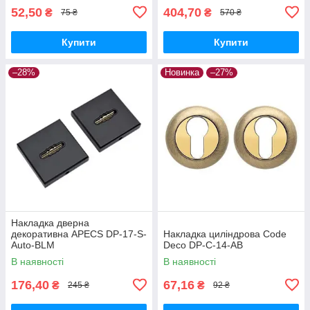
52,50
404,70
₴
₴
75 ₴
570 ₴
Купити
Купити
–28%
Новинка
–27%
Накладка дверна
декоративна APECS DP-17-S-
Накладка циліндрова Code
Auto-BLM
Deco DP-C-14-AB
В наявності
В наявності
176,40
67,16
₴
₴
245 ₴
92 ₴