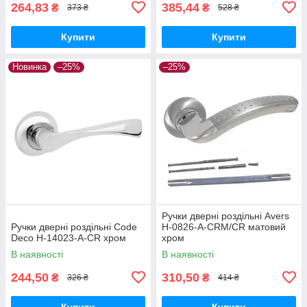
264,83
385,44
₴
₴
373 ₴
528 ₴
Купити
Купити
Новинка
–25%
–25%
Ручки дверні роздільні Avers
Ручки дверні роздільні Code
H-0826-A-CRM/CR матовий
Deco H-14023-A-CR хром
хром
В наявності
В наявності
244,50
310,50
₴
₴
326 ₴
414 ₴
Купити
Купити