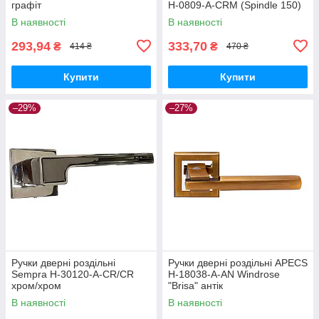
графіт
H-0809-A-CRM (Spindle 150)
В наявності
В наявності
293,94
333,70
₴
₴
414 ₴
470 ₴
Купити
Купити
–29%
–27%
Ручки дверні роздільні
Ручки дверні роздільні APECS
Sempra H-30120-A-CR/CR
H-18038-A-AN Windrose
хром/хром
"Brisa" антік
В наявності
В наявності