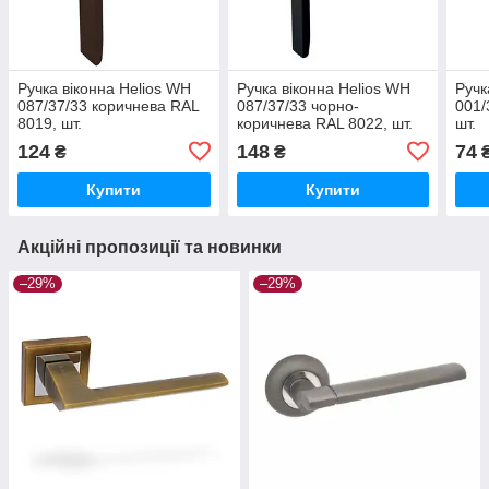
Ручка віконна Helios WH
Ручка віконна Helios WH
Ручк
087/37/33 коричнева RAL
087/37/33 чорно-
001/
8019, шт.
коричнева RAL 8022, шт.
шт.
124
148
74
₴
₴
Купити
Купити
Акційні пропозиції та новинки
–29%
–29%