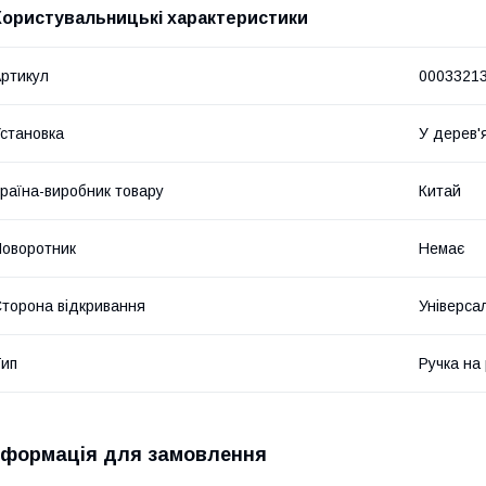
Користувальницькі характеристики
ртикул
0003321
становка
У дерев'я
раїна-виробник товару
Китай
оворотник
Немає
торона відкривання
Універса
ип
Ручка на
нформація для замовлення