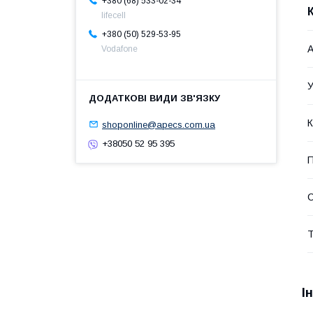
+380 (68) 533-02-34
lifecell
+380 (50) 529-53-95
А
Vodafone
У
К
shoponline@apecs.com.ua
+38050 52 95 395
П
С
Т
І