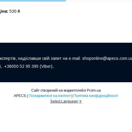
іна:
530 ₴
пертів, надіславши свій запит на e-mail: shoponline@apecs.com.u
 +38050 52 95 395 (Viber),
Сайт створений на маркетплейсі
Prom.ua
APECS |
Поскаржитися на контент
|
Політика конфіденційності
Select Language
▼