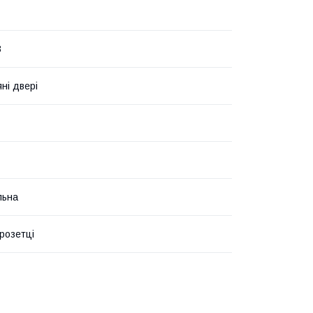
3
ні двері
льна
 розетці