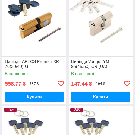
Циліндр APECS Premier XR-
Циліндр Vanger YM-
70(30/40)-G
95(45/50)-CR (UA)
В наявності
В наявності
558,77
147,44
₴
₴
787 ₴
194 ₴
Купити
Купити
–24%
–24%