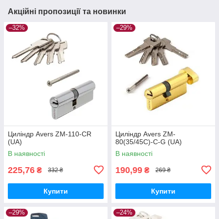
Акційні пропозиції та новинки
–32%
–29%
Циліндр Avers ZM-110-CR
Циліндр Avers ZM-
(UA)
80(35/45C)-C-G (UA)
В наявності
В наявності
225,76
190,99
₴
₴
332 ₴
269 ₴
Купити
Купити
–29%
–24%