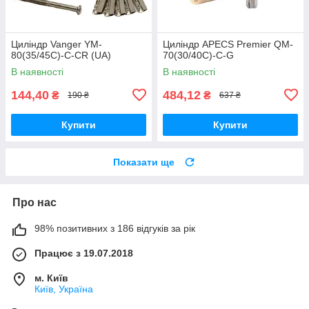
Циліндр Vanger YM-
Циліндр APECS Premier QM-
80(35/45C)-C-CR (UA)
70(30/40C)-C-G
В наявності
В наявності
144,40
484,12
₴
₴
190 ₴
637 ₴
Купити
Купити
Показати ще
Про нас
98% позитивних з 186 відгуків за рік
Працює з 19.07.2018
м. Київ
Київ, Україна