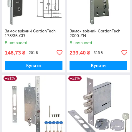
Замок врізний CordonTech
Замок врізний CordonTech
173/35-CR
2000-ZN
В наявності
В наявності
146,73
239,40
₴
₴
201 ₴
315 ₴
Купити
Купити
–21%
–21%