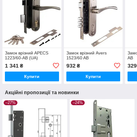
Замок врізний APECS
Замок врізний Avers
Замо
1223/60-AB (UA)
1523/60 AB
AB
1 341
932
329
₴
₴
Купити
Купити
Акційні пропозиції та новинки
–27%
–24%