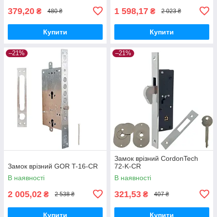
379,20
1 598,17
₴
₴
480 ₴
2 023 ₴
Купити
Купити
–21%
–21%
Замок врізний CordonTech
Замок врізний GOR T-16-CR
72-K-CR
В наявності
В наявності
2 005,02
321,53
₴
₴
2 538 ₴
407 ₴
Купити
Купити