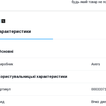
будь-який товар не п
арактеристики
Основні
иробник
Avers
Користувальницькі характеристики
ртикул
0003337
Вид
Вічко дв