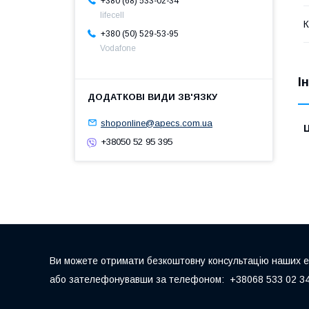
+380 (68) 533-02-34
lifecell
К
+380 (50) 529-53-95
Vodafone
І
shoponline@apecs.com.ua
Ц
+38050 52 95 395
Ви можете отримати безкоштовну консультацію наших екс
або зателефонувавши за телефоном: +38068 533 02 34,