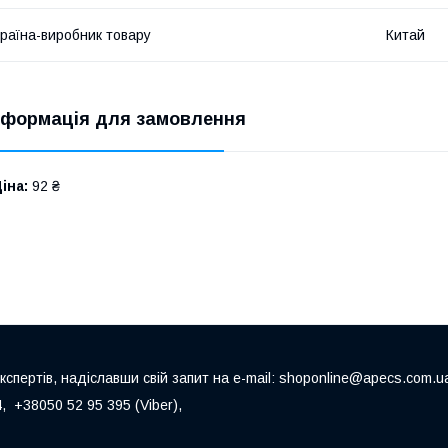
раїна-виробник товару
Китай
нформація для замовлення
іна:
92 ₴
пертів, надіславши свій запит на e-mail: shoponline@apecs.com.u
 +38050 52 95 395 (Viber),