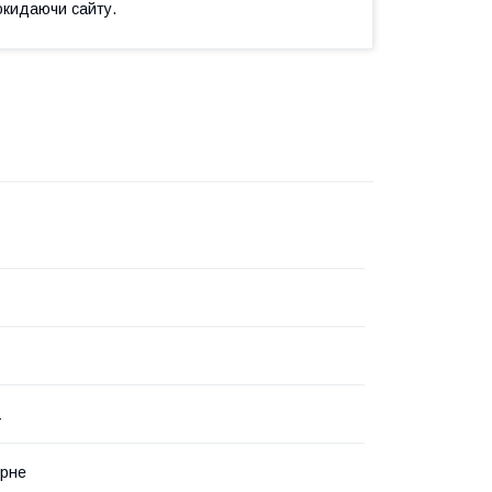
окидаючи сайту.
1
ерне