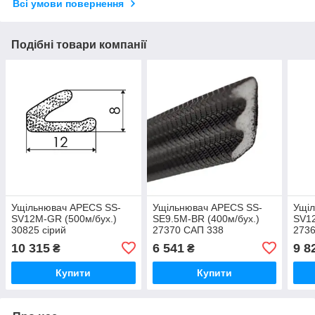
Всі умови повернення
Подібні товари компанії
Ущільнювач APECS SS-
Ущільнювач APECS SS-
Ущі
SV12M-GR (500м/бух.)
SE9.5M-BR (400м/бух.)
SV12
30825 сірий
27370 САП 338
273
коричневий
кори
10 315
6 541
9 8
₴
₴
Купити
Купити