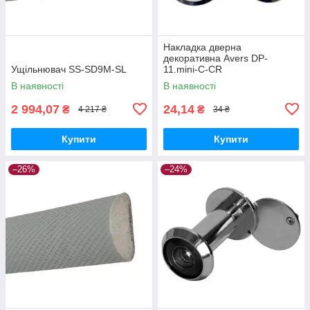
Накладка дверна
декоративна Avers DP-
Ущільнювач SS-SD9M-SL
11.mini-С-CR
В наявності
В наявності
2 994,07
24,14
₴
₴
4 217 ₴
34 ₴
Купити
Купити
–26%
–24%