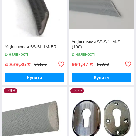
Ущільнювач SS-SI11M-SL
Ущільнювач SS-SI11M-BR
(100)
В наявності
В наявності
4 839,36
991,87
₴
₴
6 816 ₴
1 397 ₴
Купити
Купити
–29%
–29%