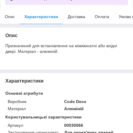
Опис
Характеристики
Доставка
Оплата
Умови 
Опис
Призначений для встановлення на міжкімнатні або вхідні
двері. Матеріал - алюміній.
Характеристики
Основні атрибути
Виробник
Code Deco
Матеріал
Алюміній
Користувальницькі характеристики
Артикул
00030066
Застосування шпингалету
Для дерев'яних дверей