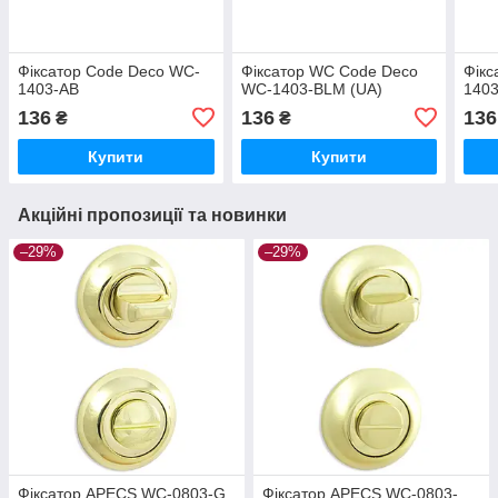
Фіксатор Code Deco WC-
Фіксатор WC Code Deco
Фікс
1403-AB
WC-1403-BLM (UA)
140
136
136
136
₴
₴
Купити
Купити
Акційні пропозиції та новинки
–29%
–29%
Фіксатор APECS WC-0803-G
Фіксатор APECS WC-0803-