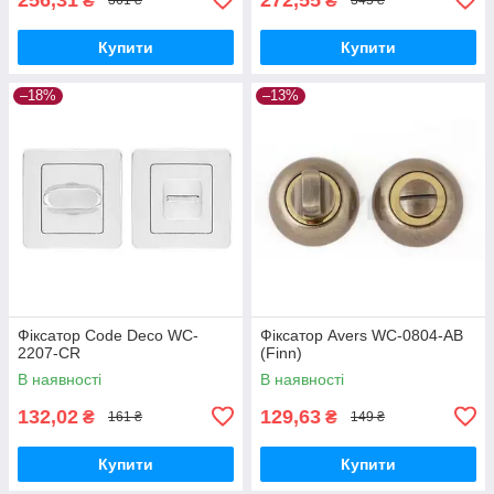
₴
₴
361 ₴
345 ₴
Купити
Купити
–18%
–13%
Фіксатор Code Deco WC-
Фiксатор Avers WC-0804-AB
2207-CR
(Finn)
В наявності
В наявності
132,02
129,63
₴
₴
161 ₴
149 ₴
Купити
Купити