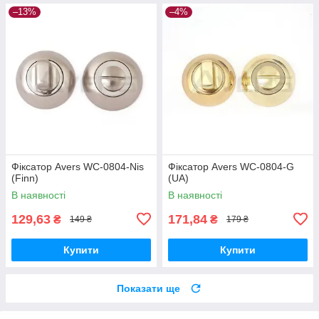
–13%
–4%
Фiксатор Avers WC-0804-Nis
Фiксатор Avers WC-0804-G
(Finn)
(UA)
В наявності
В наявності
129,63
171,84
₴
₴
149 ₴
179 ₴
Купити
Купити
Показати ще