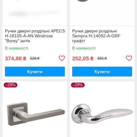
Ручки дверні роздільні APECS
Ручки дверні роздільні
H-18105-A-AN Windrose
Sempra H-14092-A-GRF
"Borey" антік
графіт
В наявності
В наявності
374,88
252,05
₴
₴
528 ₴
355 ₴
Купити
Купити
–29%
–29%