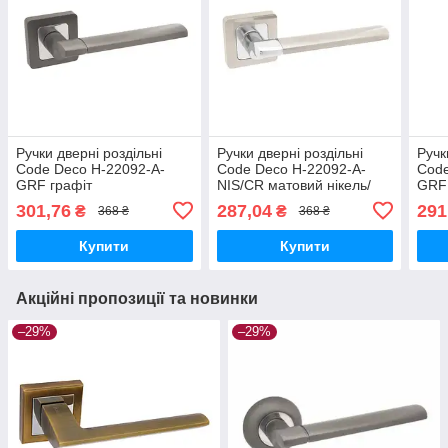
Ручки дверні роздільні
Ручки дверні роздільні
Ручк
Code Deco H-22092-A-
Code Deco H-22092-A-
Code
GRF графіт
NIS/CR матовий нікель/
GRF 
хром
301,76
287,04
291
₴
₴
368 ₴
368 ₴
Купити
Купити
Акційні пропозиції та новинки
–29%
–29%