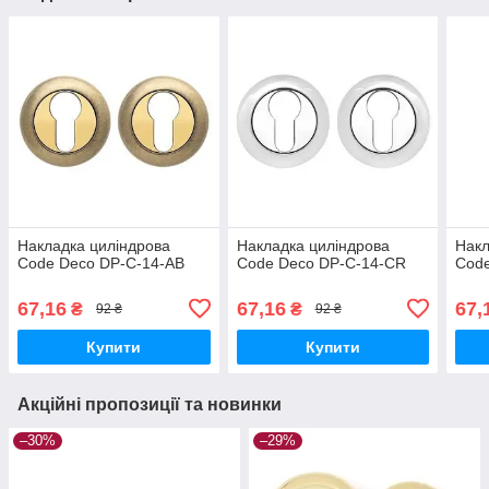
Накладка циліндрова
Накладка циліндрова
Накл
Code Deco DP-C-14-AB
Code Deco DP-C-14-CR
Code
67,16
67,16
67,
₴
₴
92 ₴
92 ₴
Купити
Купити
Акційні пропозиції та новинки
–30%
–29%