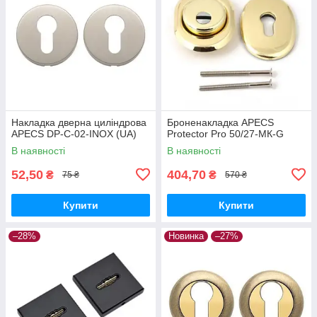
Накладка дверна циліндрова
Броненакладка APECS
APECS DP-C-02-INOX (UA)
Protector Pro 50/27-МК-G
В наявності
В наявності
52,50
404,70
₴
₴
75 ₴
570 ₴
Купити
Купити
–28%
Новинка
–27%