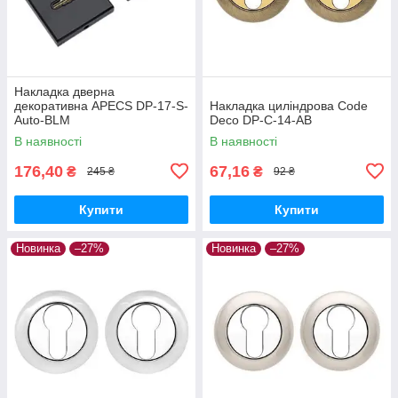
Накладка дверна
декоративна APECS DP-17-S-
Накладка циліндрова Code
Auto-BLM
Deco DP-C-14-AB
В наявності
В наявності
176,40
67,16
₴
₴
245 ₴
92 ₴
Купити
Купити
Новинка
–27%
Новинка
–27%