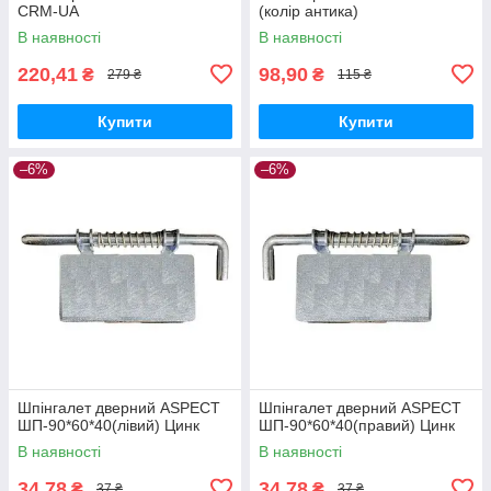
CRM-UA
(колір антика)
В наявності
В наявності
220,41
98,90
₴
₴
279 ₴
115 ₴
Купити
Купити
–6%
–6%
Шпінгалет дверний ASPECT
Шпінгалет дверний ASPECT
ШП-90*60*40(лівий) Цинк
ШП-90*60*40(правий) Цинк
В наявності
В наявності
34,78
34,78
₴
₴
37 ₴
37 ₴