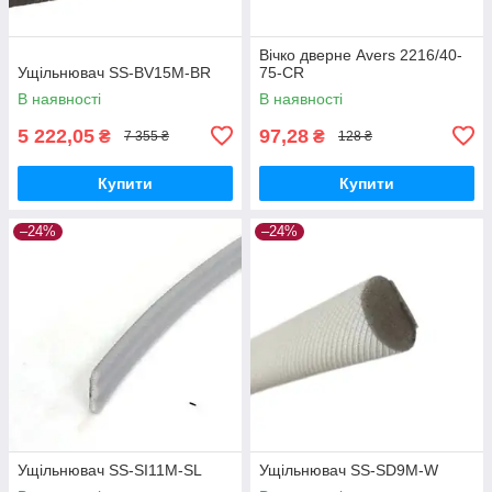
Вічко дверне Avers 2216/40-
Ущільнювач SS-BV15M-BR
75-CR
В наявності
В наявності
5 222,05
97,28
₴
₴
7 355 ₴
128 ₴
Купити
Купити
–24%
–24%
Ущільнювач SS-SI11M-SL
Ущільнювач SS-SD9M-W