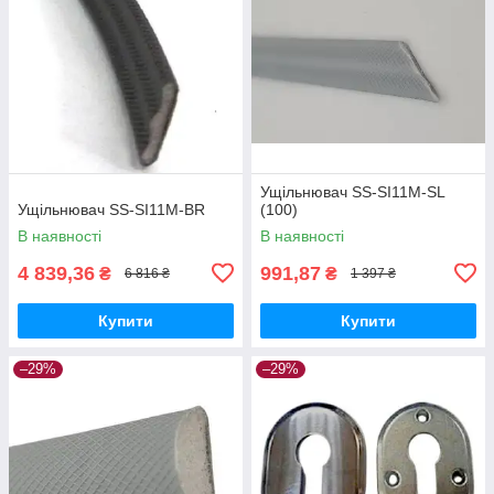
Ущільнювач SS-SI11M-SL
Ущільнювач SS-SI11M-BR
(100)
В наявності
В наявності
4 839,36
991,87
₴
₴
6 816 ₴
1 397 ₴
Купити
Купити
–29%
–29%