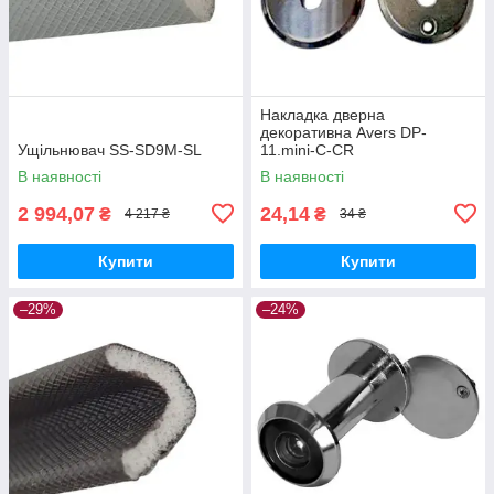
Накладка дверна
декоративна Avers DP-
Ущільнювач SS-SD9M-SL
11.mini-С-CR
В наявності
В наявності
2 994,07
24,14
₴
₴
4 217 ₴
34 ₴
Купити
Купити
–29%
–24%