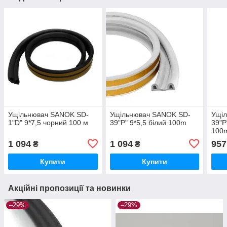
Ущільнювач SANOK SD-
Ущільнювач SANOK SD-
Ущі
1"D" 9*7,5 чорний 100 м
39"Р" 9*5,5 білий 100m
39"Р
100
1 094
1 094
957
₴
₴
Купити
Купити
Акційні пропозиції та новинки
–29%
–29%