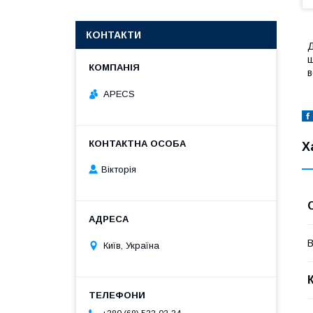
КОНТАКТИ
Д
ш
в
APECS
Х
Вікторія
В
Київ, Україна