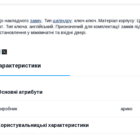
о накладного
замку
. Тип
циліндру
: ключ-ключ. Матеріал корпусу: 
т. Тип ключа: англійський. Призначений для комплектації замків 
становлення у міжкімнатні та вхідні двері.
арактеристики
Основні атрибути
иробник
арико
Користувальницькі характеристики