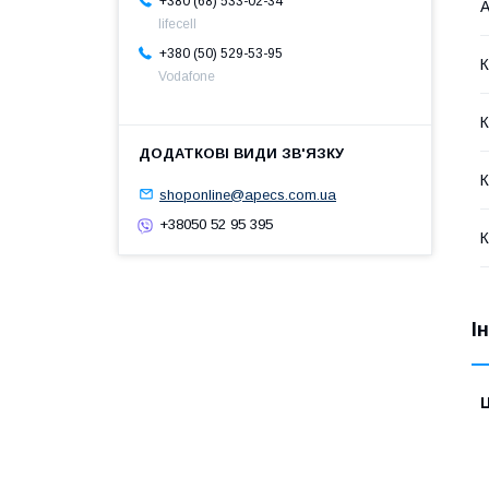
+380 (68) 533-02-34
А
lifecell
+380 (50) 529-53-95
К
Vodafone
К
К
shoponline@apecs.com.ua
+38050 52 95 395
К
І
Ц