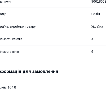
ртикул
9001800
олір
Сатін
раїна-виробник товару
Україна
ількість ключів
4
ількість пінів
6
нформація для замовлення
іна:
104 ₴