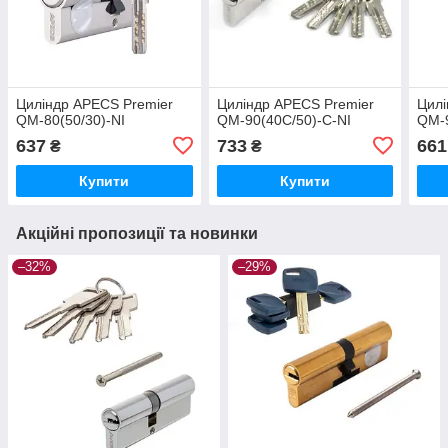
Циліндр APECS Premier
Циліндр APECS Premier
Цилі
QM-80(50/30)-NI
QM-90(40С/50)-C-NI
QM-
637
733
661
₴
₴
Купити
Купити
Акційні пропозиції та новинки
–32%
–29%