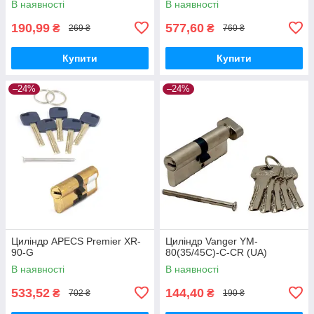
В наявності
В наявності
190,99
577,60
₴
₴
269 ₴
760 ₴
Купити
Купити
–24%
–24%
Циліндр APECS Premier XR-
Циліндр Vanger YM-
90-G
80(35/45C)-C-CR (UA)
В наявності
В наявності
533,52
144,40
₴
₴
702 ₴
190 ₴