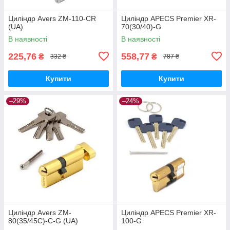
Циліндр Avers ZM-110-CR
Циліндр APECS Premier XR-
(UA)
70(30/40)-G
В наявності
В наявності
225,76
558,77
₴
₴
332 ₴
787 ₴
Купити
Купити
–29%
–24%
Циліндр Avers ZM-
Циліндр APECS Premier XR-
80(35/45C)-C-G (UA)
100-G