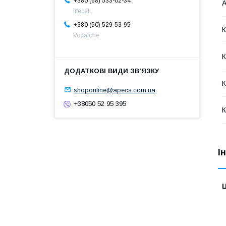
+380 (68) 533-02-34
А
lifecell
+380 (50) 529-53-95
К
Vodafone
К
К
shoponline@apecs.com.ua
+38050 52 95 395
К
І
Ц