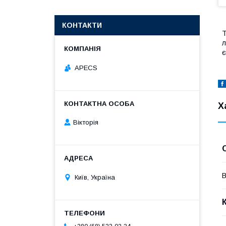
КОНТАКТИ
л
є
APECS
Х
Вікторія
В
Київ, Україна