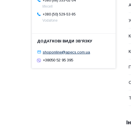
+380 (68) 533-02-34
А
lifecell
+380 (50) 529-53-95
У
Vodafone
К
К
shoponline@apecs.com.ua
+38050 52 95 395
П
С
Т
І