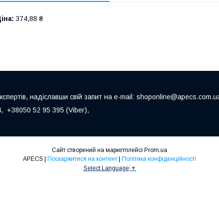
іна:
374,88 ₴
пертів, надіславши свій запит на e-mail: shoponline@apecs.com.u
 +38050 52 95 395 (Viber),
Сайт створений на маркетплейсі
Prom.ua
APECS |
Поскаржитися на контент
|
Політика конфіденційності
Select Language
▼