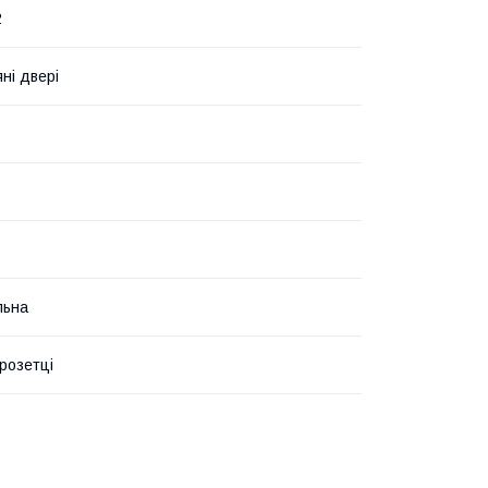
2
ні двері
льна
 розетці