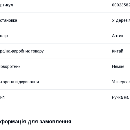
ртикул
0002358
становка
У дерев'я
олір
Антик
раїна-виробник товару
Китай
оворотник
Немає
торона відкривання
Універса
ип
Ручка на
нформація для замовлення