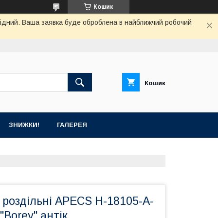
Кошик
ихідний. Ваша заявка буде оброблена в найближчий робочий
Кошик
ЗНИЖКИ!
ГАЛЕРЕЯ
 роздільні APECS H-18105-A-
"Borey" антік