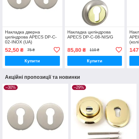
Накладка дверна
Накладка циліндрова
Накл
циліндрова APECS DP-C-
APECS DP-C-08-NIS/G
APE
02-INOX (UA)
(кол
52,50
85,80
147
₴
₴
75 ₴
110 ₴
Купити
Купити
Акційні пропозиції та новинки
–30%
–29%