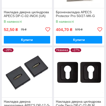
Накладка дверна циліндрова
Броненакладка APECS
APECS DP-C-02-INOX (UA)
Protector Pro 50/27-МК-G
В наявності
В наявності
52,50
404,70
₴
₴
75 ₴
570 ₴
Купити
Купити
–28%
Новинка
–27%
Накладка дверна
Накладка дверна циліндрова
декоративна APECS DP-17-S-
Code Deco DP-C-22-BLM