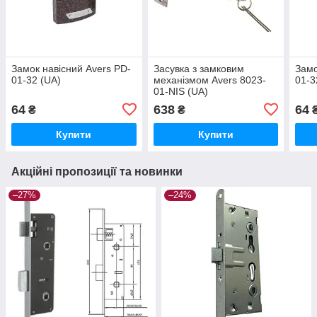
Замок навісний Avers PD-
Засувка з замковим
Замо
01-32 (UA)
механізмом Avers 8023-
01-3
01-NIS (UA)
64
638
64
₴
₴
Купити
Купити
Акційні пропозиції та новинки
–27%
–24%