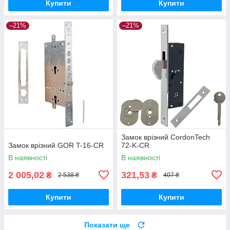
Купити
Купити
–21%
–21%
Замок врізний CordonTech
Замок врізний GOR T-16-CR
72-K-CR
В наявності
В наявності
2 005,02
321,53
₴
₴
2 538 ₴
407 ₴
Купити
Купити
Показати ще