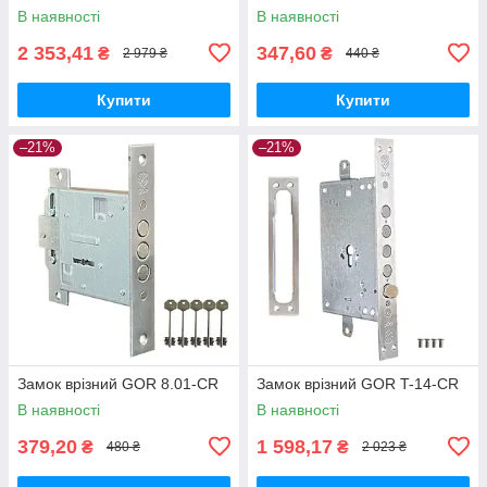
В наявності
В наявності
2 353,41
347,60
₴
₴
2 979 ₴
440 ₴
Купити
Купити
–21%
–21%
Замок врізний GOR 8.01-CR
Замок врізний GOR T-14-CR
В наявності
В наявності
379,20
1 598,17
₴
₴
480 ₴
2 023 ₴