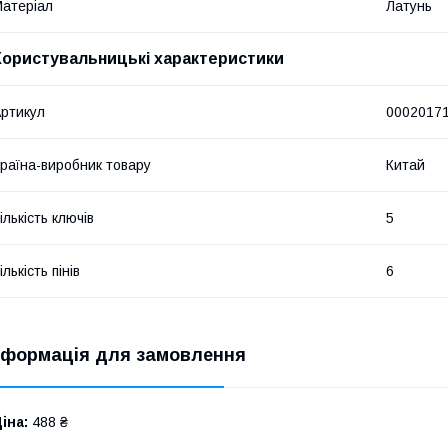
атеріал
Латунь
Користувальницькі характеристики
ртикул
0002017
раїна-виробник товару
Китай
ількість ключів
5
ількість пінів
6
нформація для замовлення
іна:
488 ₴