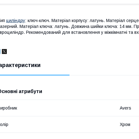
Тип
циліндру
: ключ-ключ. Матеріал корпусу: латунь. Матеріал серцев
азерний. Матеріал ключа: латунь. Довжина шийки ключа: 14 мм. Пр
вроциліндр. Рекомендований для встановлення у міжкімнатні та вхі
арактеристики
Основні атрибути
иробник
Avers
олір
Хром