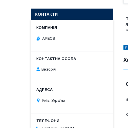
КОНТАКТИ
л
є
APECS
Х
Вікторія
В
Київ, Україна
К