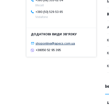
+380 (68) 533-02-34
М
lifecell
+380 (50) 529-53-95
Vodafone
А
К
shoponline@apecs.com.ua
+38050 52 95 395
К
К
І
Ц