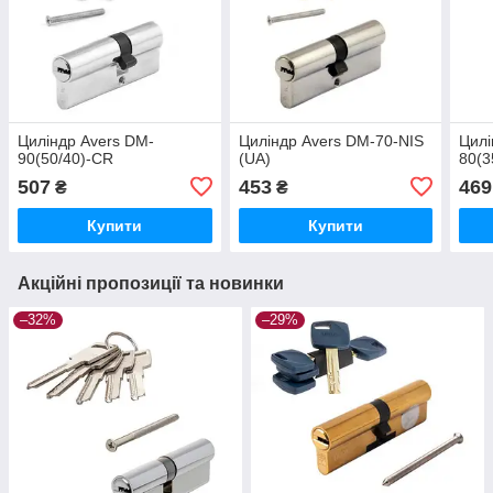
Циліндр Avers DM-
Циліндр Avers DM-70-NIS
Цилі
90(50/40)-CR
(UA)
80(3
507
453
469
₴
₴
Купити
Купити
Акційні пропозиції та новинки
–32%
–29%