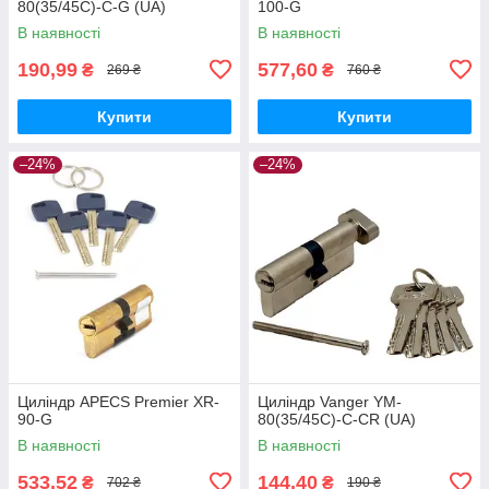
80(35/45C)-C-G (UA)
100-G
В наявності
В наявності
190,99
577,60
₴
₴
269 ₴
760 ₴
Купити
Купити
–24%
–24%
Циліндр APECS Premier XR-
Циліндр Vanger YM-
90-G
80(35/45C)-C-CR (UA)
В наявності
В наявності
533,52
144,40
₴
₴
702 ₴
190 ₴