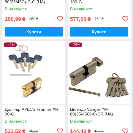
80(35/45C)-C-G (UA)
100-G
В наявності
В наявності
190,99
577,60
₴
₴
269 ₴
760 ₴
Купити
Купити
–24%
–24%
Циліндр APECS Premier XR-
Циліндр Vanger YM-
90-G
80(35/45C)-C-CR (UA)
В наявності
В наявності
533,52
144,40
₴
₴
702 ₴
190 ₴