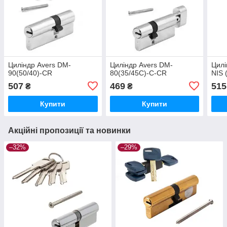
Циліндр Avers DM-
Циліндр Avers DM-
Цилі
90(50/40)-CR
80(35/45C)-C-CR
NIS 
507
469
515
₴
₴
Купити
Купити
Акційні пропозиції та новинки
–32%
–29%