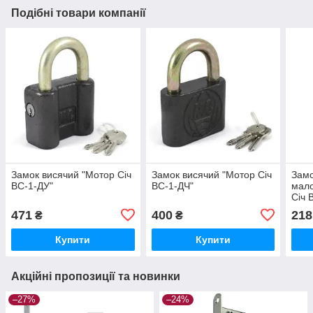
Подібні товари компанії
Замок висячий "Мотор Сiч
Замок висячий "Мотор Сiч
Замо
ВС-1-ДУ"
ВС-1-ДЧ"
мал
Січ 
471
400
218
₴
₴
Купити
Купити
Акційні пропозиції та новинки
–27%
–24%