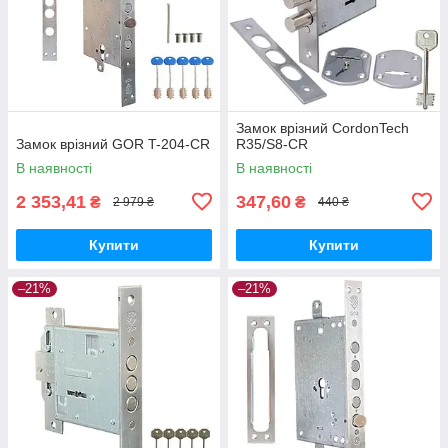
Замок врізний CordonTech
Замок врізний GOR T-204-CR
R35/S8-CR
В наявності
В наявності
2 353,41
347,60
₴
₴
2 979 ₴
440 ₴
Купити
Купити
–21%
–21%